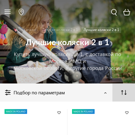
Каталог
Детские коляски 2 в 1
Лучшие коляски 2 в 1
Лучшие коляски 2 в 1
Купить лучшую коляску 2 в 1, с доставкой по
Москве и МО и
Московской области, в другие города России
Подбор по параметрам
MADE IN POLAND
MADE IN POLAND