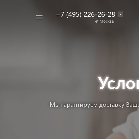
+7 (495) 226-26-28
Например,
Москва
Найти
коляска
в каталоге
для
двойни
Усло
Мы гарантируем доставку Ваше