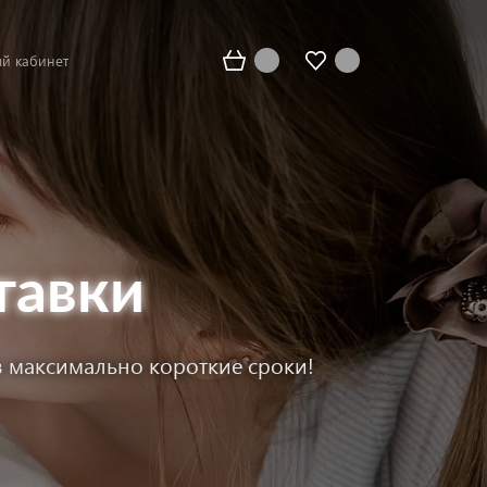
й кабинет
тавки
в максимально короткие сроки!