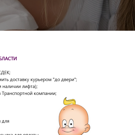
БЛАСТИ
СДЕК;
мить доставку курьером "до двери";
и наличии лифта);
в Транспортной компании;
 для
сылка для оплаты.