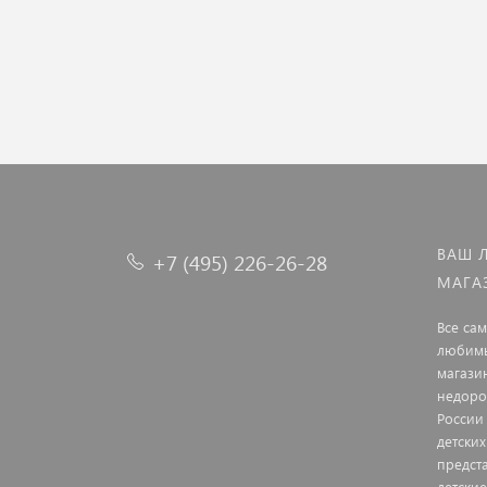
ВАШ 
+7 (495) 226-26-28
МАГА
Все са
любимы
магази
недоро
России
детских
предст
детские