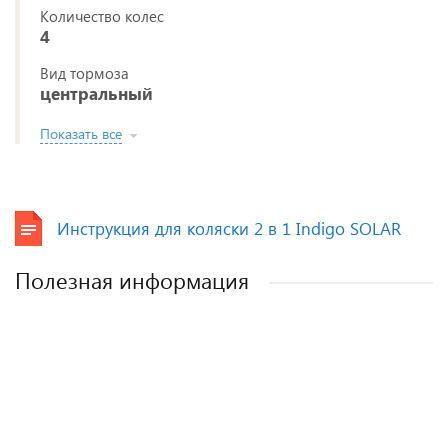
Количество колес
4
Вид тормоза
центральный
Показать все
Инструкция для коляски 2 в 1 Indigo SOLAR
Полезная информация
Лучшие детские коляски 2-в-1. Рейтинг и
Рейтинг прогулочных колясок для зимы
Рейтинг колясок для новорожденных
Как выбрать детскую коляску для
новорожденного?
рекомендации.