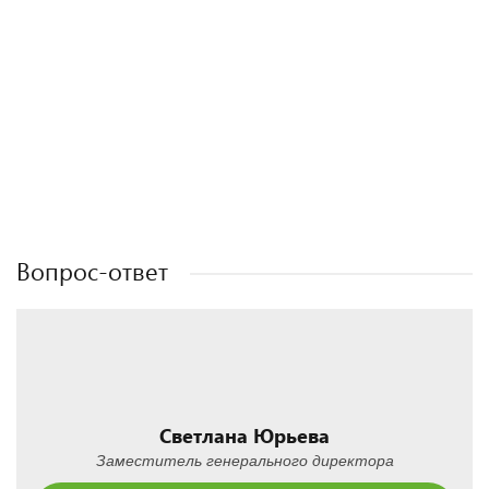
Полезные статьи
Полезные статьи
Полезные статьи
Полезные статьи
Вопрос-ответ
Светлана Юрьева
Заместитель генерального директора