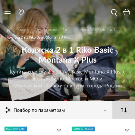
Каталог
Детские коляски 2 в 1
Коляски Riko Basic 2-в-1
Коляска 2 в 1 Riko Basic Montana X Plus
Коляска 2 в 1 Riko Basic
Montana X Plus
Купить коляску 2 в 1 Riko Basic Montana X Plus, с
доставкой по Москве и МО и
Московской области, в другие города России
Подбор по параметрам
MADE IN POLAND
MADE IN POLAND