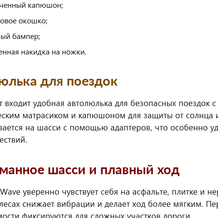
ченный капюшон;
овое окошко;
ый бампер;
енная накидка на ножки.
юлька для поездок
т входит удобная автолюлька для безопасных поездок 
ским матрасиком и капюшоном для защиты от солнца и 
вается на шасси с помощью адаптеров, что особенно у
ествий.
манное шасси и плавный ход
c Wave уверенно чувствует себя на асфальте, плитке и 
олесах снижает вибрации и делает ход более мягким. П
ости фиксируются для сложных участков дороги.