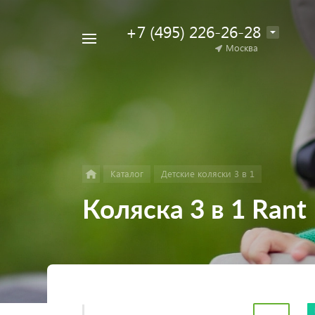
+7 (495) 226-26-28
Например,
Москва
Найти
коляска
в каталоге
для
двойни
Каталог
Детские коляски 3 в 1
Коляска 3 в 1 Rant