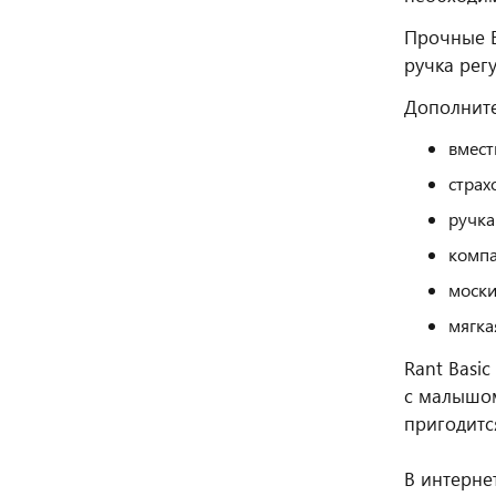
Прочные E
ручка рег
Дополнит
вмест
страх
ручка
компа
моски
мягка
Rant Basi
с малышом
пригодитс
В интерне