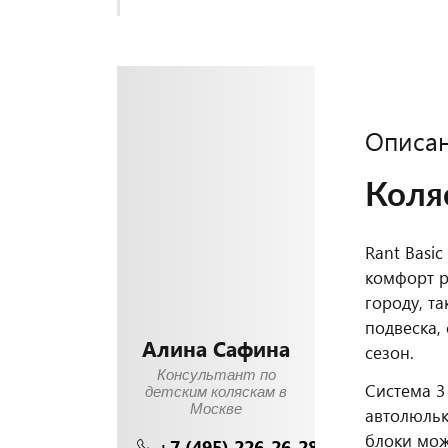
Описа
Коля
Rant Basi
комфорт р
городу, т
подвеска,
Алина Сафина
сезон.
Консультант по
Система 3
детским коляскам в
Москве
автолюльк
блоки мож
+7 (495) 226-26-28