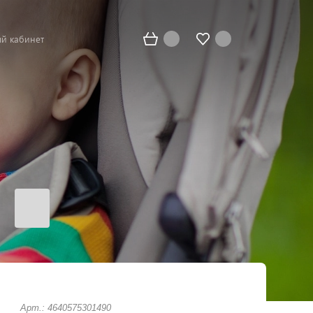
й кабинет
Арт.: 4640575301490