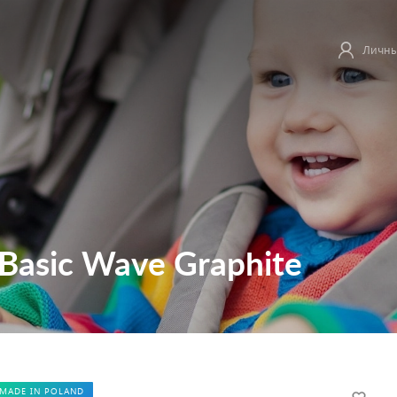
Личны
 Basic Wave Graphite
MADE IN POLAND