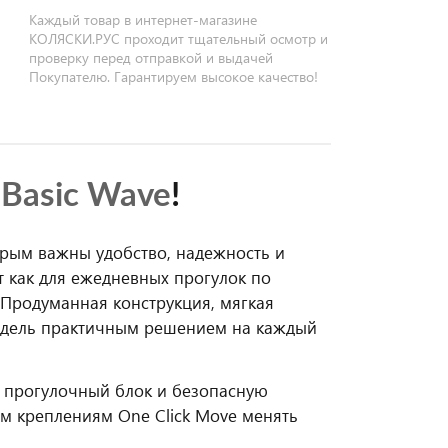
Каждый товар в интернет-магазине
КОЛЯСКИ.РУС проходит тщательный осмотр и
проверку перед отправкой и выдачей
Покупателю. Гарантируем высокое качество!
 Basic Wave
!
торым важны удобство, надежность и
т как для ежедневных прогулок по
. Продуманная конструкция, мягкая
одель практичным решением на каждый
, прогулочный блок и безопасную
м креплениям One Click Move менять