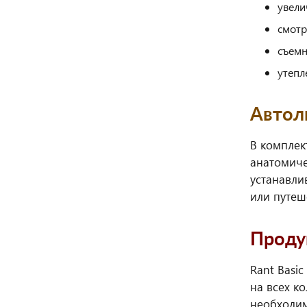
увели
смотр
съемн
утепл
Автол
В комплек
анатомиче
устанавли
или путеш
Проду
Rant Basi
на всех к
необходим