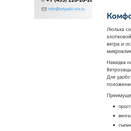
info@kolyaski-rus.ru
Комфо
Люлька со
хлопковой
ветра и о
микроклим
Накидка н
Ветрозащи
Для удобс
положени
Преимуще
прост
венти
съемн