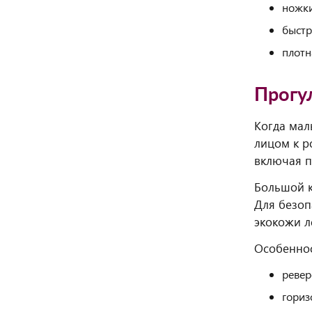
ножки
быстр
плотн
Прогу
Когда мал
лицом к р
включая п
Большой к
Для безоп
экокожи л
Особеннос
ревер
гориз