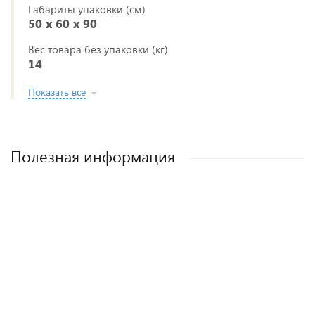
Габариты упаковки (см)
50 x 60 x 90
Вес товара без упаковки (кг)
14
Показать все
Полезная информация
Лучшие детские коляски 2-в-1. Рейтинг и
Рейтинг прогулочных колясок для зимы
Рейтинг колясок для новорожденных
Как выбрать детскую коляску для
новорожденного?
рекомендации.