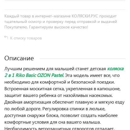
Каждый товар в интернет-магазине КОЛЯСКИ.РУС проходит
тщательный осмотр и проверку перед отправкой и выдачей
Покупателю. Гарантируем высокое качество!
К списку товаров
Описание
Лучшим решением для малышей станет детская
коляска
2 в 1 Riko Basic OZON Pastel
.
Эта модель имеет все, что
необходимо для комфортной и безопасной поездки.
Встроенная москитная сетка, укрепленная в капюшоне,
защитит вашего ребенка от назойливых насекомых.
Двойная амортизация обеспечит плавную и мягкую езду
по любой дороге. Регулировка спинки в люльке,
доступная снаружи блока, позволит создать наиболее
комфортные условия для сна вашего малыша.
Необходимость ветрозащитных отворотов отпадает,