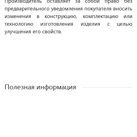
Производитель оставляет за собой право без
предварительного уведомления покупателя вносить
изменения в конструкцию, комплектацию или
технологию изготовления изделия с целью
улучшения его свойств.
Полезная информация
Лучшие детские коляски 2-в-1. Рейтинг и
Рейтинг прогулочных колясок для зимы
Рейтинг колясок для новорожденных
Как выбрать детскую коляску для
новорожденного?
рекомендации.