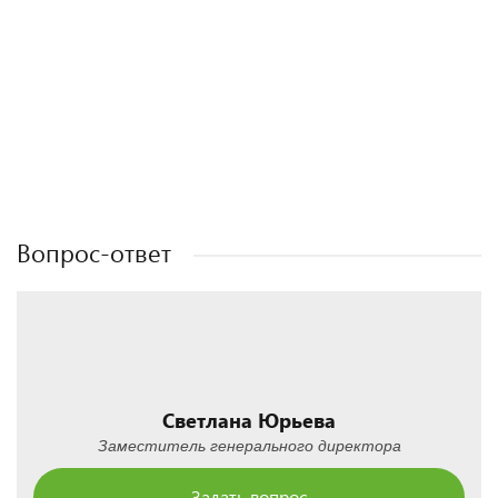
Полезные статьи
Полезные статьи
Полезные статьи
Полезные статьи
Вопрос-ответ
Светлана Юрьева
Заместитель генерального директора
Задать вопрос